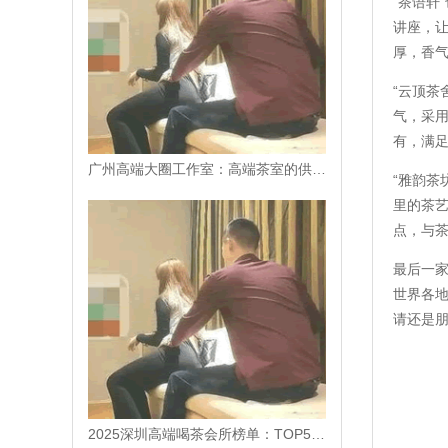
“茶语轩
讲座，
厚，香
“云顶茶
气，采
有，满
‌广州高端大圈工作室‌：高端茶室的供需关系
“雅韵茶
里的茶
点，与
最后一家
世界各
请还是
2025深圳高端喝茶会所榜单：TOP5推荐