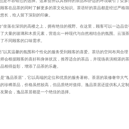
”也是不容错过的选择。这家会所以其独特的茶品和舒适的环境吸引了众
让顾客在品茶的同时了解更多的茶文化知识。茶语轩的茶品都是经过严格
气悠长，给人留下深刻的印象。
舍”坐落在深圳的高楼之上，拥有绝佳的视野。在这里，顾客可以一边品
用了大量的玻璃和木质元素，营造出一种现代与自然相结合的氛围。云顶
足了不同顾客的口味需求。
坊”以其温馨的氛围和个性化的服务受到顾客的喜爱。茶坊的空间布局合
艺师会根据顾客的喜好和身体状况，推荐适合的茶品，并现场表演精湛的
茶品相得益彰，增添了品茶的乐趣。
是“逸品茶居”，它以高端的定位和优质的服务著称。茶居的装修奢华大
地的珍稀茶品，价格虽然较高，但品质绝对值得。逸品茶居还提供私人定
朋友聚会，逸品茶居都是一个绝佳的选择。